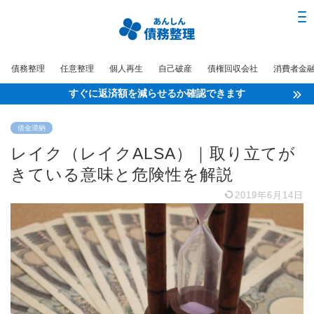
債務整理
任意整理
個人再生
自己破産
債権回収会社
消費者金
すぐに返済額を減らせるか確認できます
借金滞納
レイク（レイクALSA）｜取り立てが
きている意味と危険性を解説
2019年6月14日