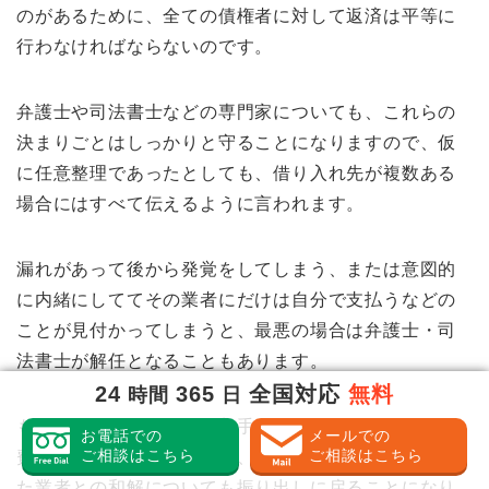
のがあるために、全ての債権者に対して返済は平等に
行わなければならないのです。
弁護士や司法書士などの専門家についても、これらの
決まりごとはしっかりと守ることになりますので、仮
に任意整理であったとしても、借り入れ先が複数ある
場合にはすべて伝えるように言われます。
漏れがあって後から発覚をしてしまう、または意図的
に内緒にしててその業者にだけは自分で支払うなどの
ことが見付かってしまうと、最悪の場合は弁護士・司
法書士が解任となることもあります。
24
365
全国対応
無料
時間
日
もちろんその場合にでも着手金などのはじめに払った
お電話での
メールでの
ご相談はこちら
ご相談はこちら
費用は戻されることはなく、それまで交渉を続けてい
た業者との和解についても振り出しに戻ることになり