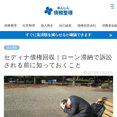
債務整理
任意整理
個人再生
自己破産
債権回収会社
消費者金
すぐに返済額を減らせるか確認できます
借金滞納
セディナ債権回収｜ローン滞納で訴訟
される前に知っておくこと
2019年2月24日