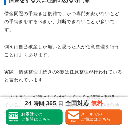
借金をする人に理解のある専門家
借金問題の手続きは複雑で、かつ専門知識がないとど
の手続きをするべきか、判断できないことが多いで
す。
例えば自己破産しか無いと思った人が任意整理を行う
ことはよくあります。
実際、債務整理手続きの8割は任意整理が行われている
と言われています。
このように、知識としては知っていても認識が間違っ
24
365
全国対応
無料
時間
日
ていることも多くあるので、個人で対応するのは危険
性があります。
お電話での
メールでの
ご相談はこちら
ご相談はこちら