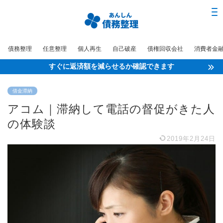
債務整理
任意整理
個人再生
自己破産
債権回収会社
消費者金
すぐに返済額を減らせるか確認できます
借金滞納
アコム｜滞納して電話の督促がきた人
の体験談
2019年2月24日