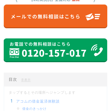
目次
[
]
非表示
アコムの借金返済体験談
借金のきっかけ