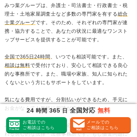
みつ葉グループは、弁護士・司法書士・行政書士・税
理士・土地家屋調査士など多数の専門家を有する
総合
士業グループ
です。そのため、それぞれの専門家が連
携・協力することで、あなたの状況に最適なワンスト
ップサービスを提供することが可能です。
全国で365日24時間
、いつでも相談可能です。また、
相談は無料
で受付けており、安心して相談できる良心
的な事務所です。また、職場や家族、知人に知られた
くないという方にもサポートをしています。
気になる費用ですが、分割払いができるため、手元に
お金がなくても気軽に相談ができます。
24
365
全国対応
無料
時間
日
お電話での
メールでの
みつ葉グループは、本当に必要な手続きを見極めてく
ご相談はこちら
ご相談はこちら
れる良心的な法律・法務事務所です。もし借金問題に