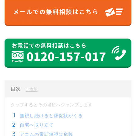
目次
[
]
非表示
無視し続けると督促状がくる
自宅へ取り立て
アコムの電話無視は危険