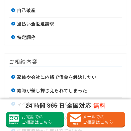
自己破産
過払い金返還請求
特定調停
ご相談内容
家族や会社に内緒で借金を解決したい
給与が差し押さえられてしまった
マイホームを手放したくない
24
365
全国対応
無料
時間
日
お電話での
メールでの
債権回収会社から督促がきた
ご相談はこちら
ご相談はこちら
法律事務所から取り立てがきた