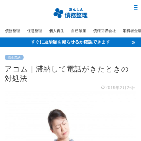
債務整理
任意整理
個人再生
自己破産
債権回収会社
消費者金
すぐに返済額を減らせるか確認できます
借金滞納
アコム｜滞納して電話がきたときの
対処法
2019年2月26日