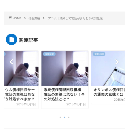
HOME
借金滞納
アコム｜滞納して電話がきたときの対処法
関連記事
滞納
借金滞納
借金滞納
アトリウム債権回収
統債権管理回収機構｜
オリンポス債権回収から
ビス｜電話の無視は
話の無視は危ない！そ
の通知の意味とは
い！どう対処すべき
対処法とは？
2018年7月26日
2018年
2018年8月1日