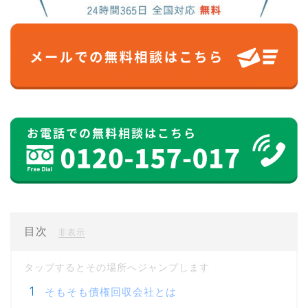
目次
[
]
非表示
そもそも債権回収会社とは