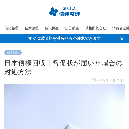
債務整理
任意整理
個人再生
自己破産
債権回収会社
消費者金
すぐに返済額を減らせるか確認できます
借金滞納
日本債権回収｜督促状が届いた場合の
対処方法
2019年2月26日