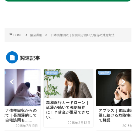
HOME
借金滞納
日本債権回収｜督促状が届いた場合の対処方法
関連記事
滞納
借金滞納
借金滞納
親和銀行カードローン｜
延滞が続いて強制解約
ディナ債権回収からの
アプラス｜電話連絡
に！？借金が返済できな
り立て｜長期滞納して
視し続ける危険性に
い...
と自宅訪問も......
て解説
2018年2月12日
2018年7月15日
2018年