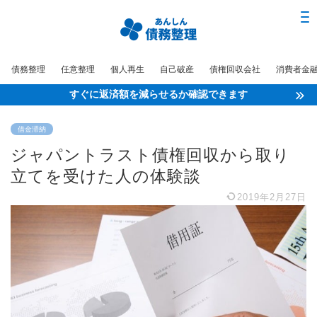
債務整理
任意整理
個人再生
自己破産
債権回収会社
消費者金
すぐに返済額を減らせるか確認できます
借金滞納
ジャパントラスト債権回収から取り
立てを受けた人の体験談
2019年2月27日