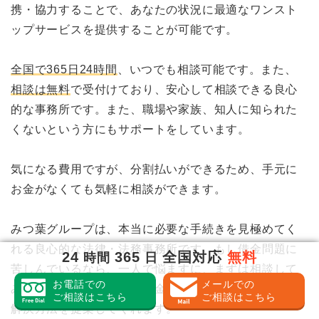
携・協力することで、あなたの状況に最適なワンスト
ップサービスを提供することが可能です。
全国で365日24時間
、いつでも相談可能です。また、
相談は無料
で受付けており、安心して相談できる良心
的な事務所です。また、職場や家族、知人に知られた
くないという方にもサポートをしています。
気になる費用ですが、分割払いができるため、手元に
お金がなくても気軽に相談ができます。
みつ葉グループは、本当に必要な手続きを見極めてく
れる良心的な法律・法務事務所です。もし借金問題に
24
365
全国対応
無料
時間
日
苦しんでいるなら、一人で悩ますに、まずは相談して
お電話での
メールでの
みてください。あなたの借金の状況に合った、最善の
ご相談はこちら
ご相談はこちら
解決方法を提案してくれます。