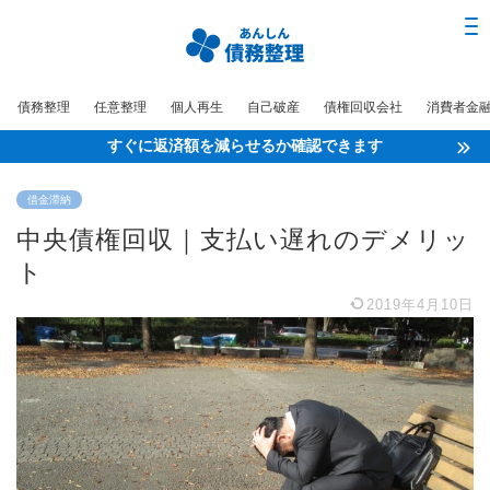
債務整理
任意整理
個人再生
自己破産
債権回収会社
消費者金
すぐに返済額を減らせるか確認できます
借金滞納
中央債権回収｜支払い遅れのデメリッ
ト
2019年4月10日