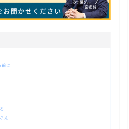
る前に
る
さえ