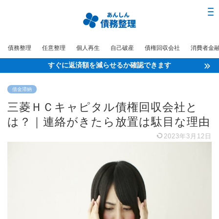
債務整理
任意整理
個人再生
自己破産
債権回収会社
消費者金
すぐに返済額を減らせるか確認できます
借金滞納
三菱ＨＣキャピタル債権回収会社と
は？｜連絡がきたら放置は駄目な理由
2023年3月12日