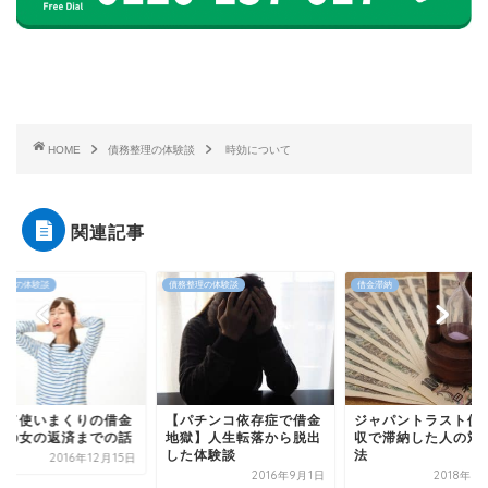
HOME
債務整理の体験談
時効について
関連記事
整理の体験談
借金滞納
債務整理の体験談
カード使いまくりの
パチンコ依存症で借金
ジャパントラスト債権回
体質の女の返済まで
獄】人生転落から脱出
収で滞納した人の対処方
た体験談
法
2016年12
2016年9月1日
2018年7月10日