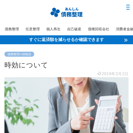
債務整理
任意整理
個人再生
自己破産
債権回収会社
消費者金
すぐに返済額を減らせるか確認できます
債務整理の体験談
時効について
2019年3月2日