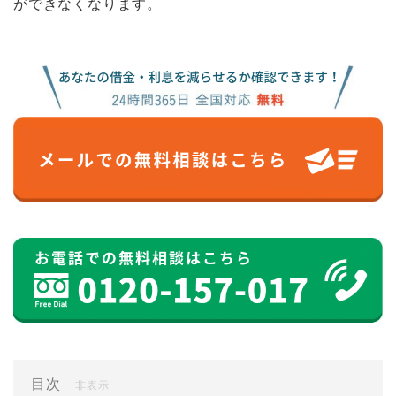
ができなくなります。
目次
[
]
非表示