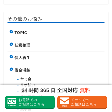
その他のお悩み
TOPIC
任意整理
個人再生
借金滞納
ヤミ金
リボ払い
24
365
全国対応
無料
時間
日
住宅ローン
債権回収会社
お電話での
メールでの
国民健康保険
ご相談はこちら
ご相談はこちら
奨学金