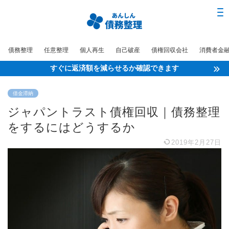
債務整理
任意整理
個人再生
自己破産
債権回収会社
消費者金
すぐに返済額を減らせるか確認できます
借金滞納
ジャパントラスト債権回収｜債務整理
をするにはどうするか
2019年2月27日