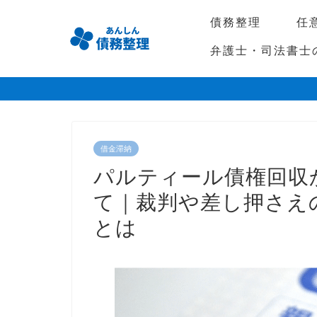
債務整理
任
弁護士・司法書士
借金滞納
パルティール債権回収
て｜裁判や差し押さえ
とは