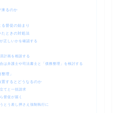
が来るのか
よる督促の始まり
いたときの対処法
容」が正しいかを確認する
返済計画を相談する
い場合は弁護士や司法書士と「債務整理」を検討する
務整理」
放置するとどうなるのか
立てと一括請求
ら督促が届く
うとう差し押さえ強制執行に