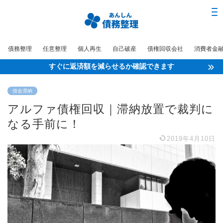
債務整理
任意整理
個人再生
自己破産
債権回収会社
消費者金
すぐに返済額を減らせるか確認できます
借金滞納
アルファ債権回収｜滞納放置で裁判に
なる手前に！
2019年4月10日