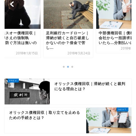
アイエスオー債権
足利銀行カードローン｜
中部債権回収｜債権回収
差し押さえの強制
滞納が続くと自己破産し
会社から一括請求書が届
行！？防ぐ方法は
かないのか？借金で苦
いたら...分割払いに...
か？
し...
2018年7月31日
2018
2018年3月24日
オリックス債権回収｜滞納が続くと裁判
になる理由とは？
オリックス債権回収｜取り立てを止める
ための手続きとは？