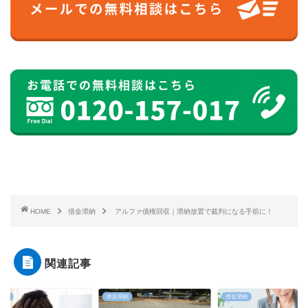
HOME
借金滞納
アルファ債権回収｜滞納放置で裁判になる手前に！
関連記事
借金滞納
借金滞納
借金滞納