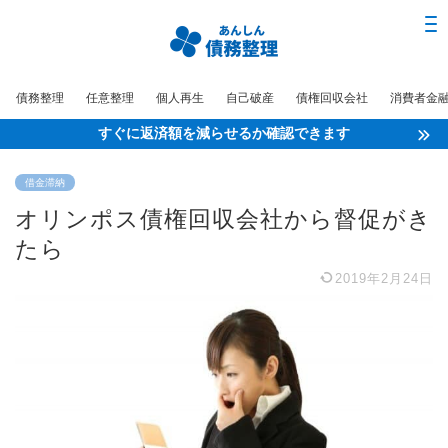
債務整理
任意整理
個人再生
自己破産
債権回収会社
消費者金
すぐに返済額を減らせるか確認できます
借金滞納
オリンポス債権回収会社から督促がき
たら
2019年2月24日