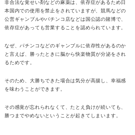
非合法な覚せい剤などの麻薬は、依存症があるため日
本国内での使用を禁止をされていますが、競馬などの
公営ギャンブルやパチンコ店などは国公認の賭博で、
依存症があっても営業することを認められています。
なぜ、パチンコなどのギャンブルに依存性があるのか
と言えば、勝ったときに脳から快楽物質が分泌をされ
るためです。
そのため、大勝ちできた場合は気分が高揚し、幸福感
を味わうことができます。
その感覚が忘れられなくて、たとえ負けが続いても、
勝つまでやめないということが起きてしまいます。