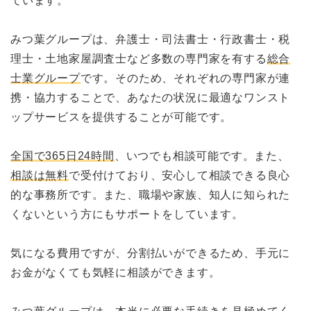
ています。
みつ葉グループは、弁護士・司法書士・行政書士・税
理士・土地家屋調査士など多数の専門家を有する
総合
士業グループ
です。そのため、それぞれの専門家が連
携・協力することで、あなたの状況に最適なワンスト
ップサービスを提供することが可能です。
全国で365日24時間
、いつでも相談可能です。また、
相談は無料
で受付けており、安心して相談できる良心
的な事務所です。また、職場や家族、知人に知られた
くないという方にもサポートをしています。
気になる費用ですが、分割払いができるため、手元に
お金がなくても気軽に相談ができます。