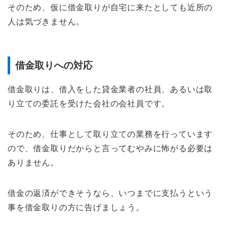
そのため、仮に借金取りが自宅に来たとしても近所の
人は気づきません。
借金取りへの対応
借金取りは、借入をした貸金業者の社員、あるいは取
り立ての委託を受けた会社の会社員です。
そのため、仕事として取り立ての業務を行っています
ので、借金取りだからと言ってむやみに怖がる必要は
ありません。
借金の返済ができそうなら、いつまでに支払うという
事を借金取りの方に告げましょう。