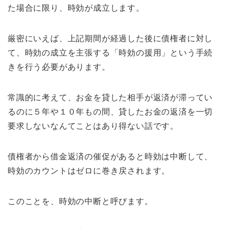
た場合に限り、時効が成立します。
厳密にいえば、上記期間が経過した後に債権者に対し
て、時効の成立を主張する「時効の援用」という手続
きを行う必要があります。
常識的に考えて、お金を貸した相手が返済が滞ってい
るのに５年や１０年もの間、貸したお金の返済を一切
要求しないなんてことはあり得ない話です。
債権者から借金返済の催促があると時効は中断して、
時効のカウントはゼロに巻き戻されます。
このことを、時効の中断と呼びます。