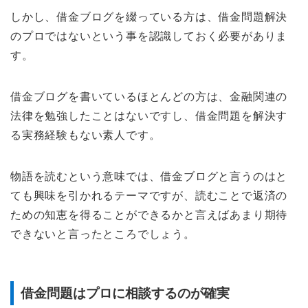
しかし、借金ブログを綴っている方は、借金問題解決
のプロではないという事を認識しておく必要がありま
す。
借金ブログを書いているほとんどの方は、金融関連の
法律を勉強したことはないですし、借金問題を解決す
る実務経験もない素人です。
物語を読むという意味では、借金ブログと言うのはと
ても興味を引かれるテーマですが、読むことで返済の
ための知恵を得ることができるかと言えばあまり期待
できないと言ったところでしょう。
借金問題はプロに相談するのが確実