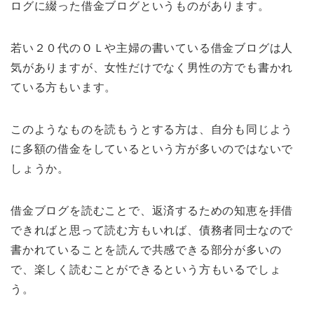
ログに綴った借金ブログというものがあります。
若い２０代のＯＬや主婦の書いている借金ブログは人
気がありますが、女性だけでなく男性の方でも書かれ
ている方もいます。
このようなものを読もうとする方は、自分も同じよう
に多額の借金をしているという方が多いのではないで
しょうか。
借金ブログを読むことで、返済するための知恵を拝借
できればと思って読む方もいれば、債務者同士なので
書かれていることを読んで共感できる部分が多いの
で、楽しく読むことができるという方もいるでしょ
う。