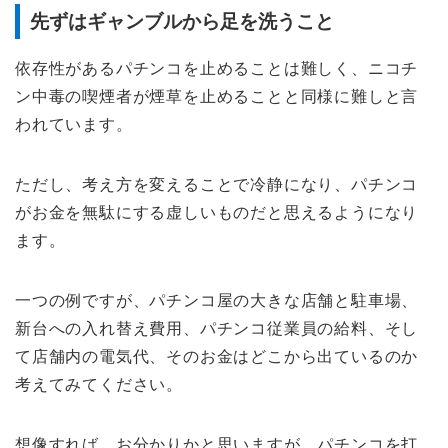
先ずはギャンブルから足を洗うこと
依存性があるパチンコを止めることは難しく、ニコチ
ン中毒の喫煙者が煙草を止めることと同様に難しと言
われています。
ただし、考え方を変えることで冷静になり、パチンコ
がお金を無駄にする虚しいものだと思えるようになり
ます。
一つの例ですが、パチンコ屋の大きな店舗と駐車場、
新台への入れ替え費用、パチンコ従業員の給料、そし
て店舗内の電気代、そのお金はどこから出ているのか
考えてみてください。
想像すれば、お分かりかと思いますが、パチンコを打