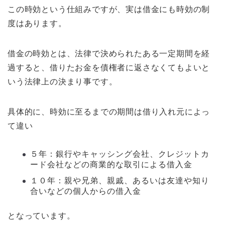
この時効という仕組みですが、実は借金にも時効の制
度はあります。
借金の時効とは、法律で決められたある一定期間を経
過すると、借りたお金を債権者に返さなくてもよいと
いう法律上の決まり事です。
具体的に、時効に至るまでの期間は借り入れ元によっ
て違い
５年：銀行やキャッシング会社、クレジットカ
ード会社などの商業的な取引による借入金
１０年：親や兄弟、親戚、あるいは友達や知り
合いなどの個人からの借入金
となっています。