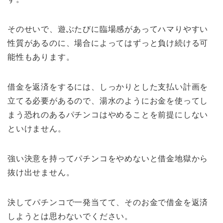
そのせいで、遊ぶたびに臨場感があってハマりやすい
性質があるのに、場合によってはずっと負け続ける可
能性もあります。
借金を返済をするには、しっかりとした支払い計画を
立てる必要があるので、湯水のようにお金を使ってし
まう恐れのあるパチンコはやめることを前提にしない
といけません。
強い決意を持ってパチンコをやめないと借金地獄から
抜け出せません。
決してパチンコで一発当てて、そのお金で借金を返済
しようとは思わないでください。