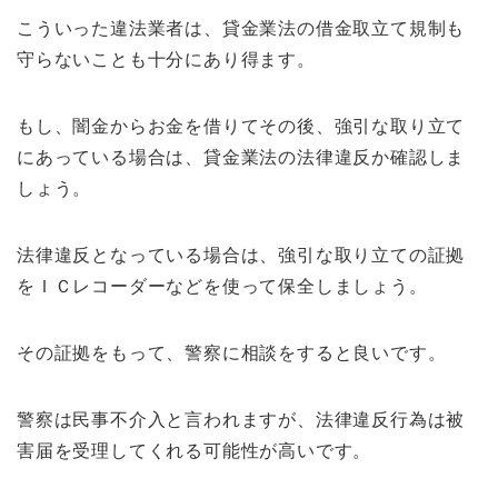
こういった違法業者は、貸金業法の借金取立て規制も
守らないことも十分にあり得ます。
もし、闇金からお金を借りてその後、強引な取り立て
にあっている場合は、貸金業法の法律違反か確認しま
しょう。
法律違反となっている場合は、強引な取り立ての証拠
をＩＣレコーダーなどを使って保全しましょう。
その証拠をもって、警察に相談をすると良いです。
警察は民事不介入と言われますが、法律違反行為は被
害届を受理してくれる可能性が高いです。