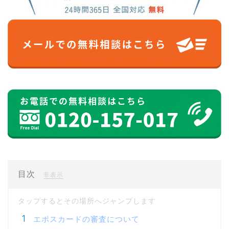
目次
[
]
非表示
エポスカードの審査について