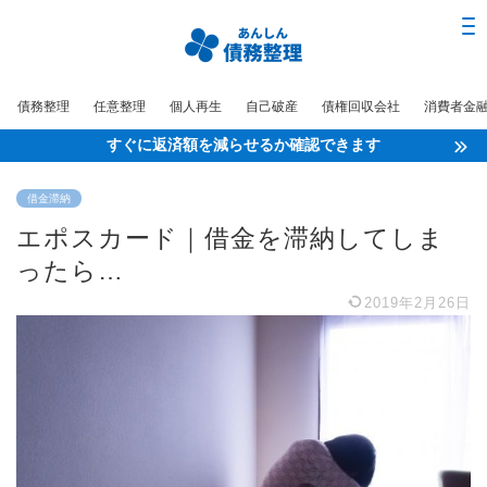
債務整理
任意整理
個人再生
自己破産
債権回収会社
消費者金
すぐに返済額を減らせるか確認できます
借金滞納
エポスカード｜借金を滞納してしま
ったら…
2019年2月26日