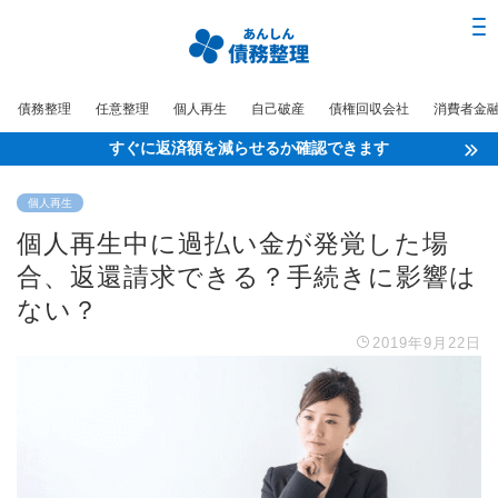
債務整理
任意整理
個人再生
自己破産
債権回収会社
消費者金
すぐに返済額を減らせるか確認できます
個人再生
個人再生中に過払い金が発覚した場
合、返還請求できる？手続きに影響は
ない？
2019年9月22日