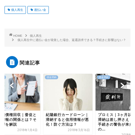
個人再生
過払い金
HOME
個人再生
個人再生中に過払い金が発覚した場合、返還請求できる？手続きに影響はない？
関連記事
滞納
借金滞納
借金滞納
総信債権回収｜督促と
紀陽銀行カードローン｜
プロミス｜3ヶ月以
用情報の関係とは？そ
滞納すると信用情報が悪
滞納は差し押さえ！
影響を解説
化！防ぐ方法は？
手続きの警告が来た
の...
2018年1月4日
2018年3月16日
2018年