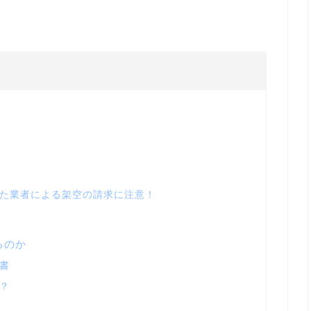
た業者による架空の請求に注意！
るのか
書
？