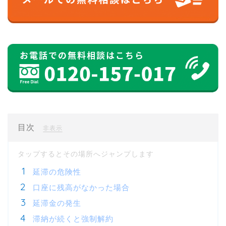
目次
[
]
非表示
延滞の危険性
口座に残高がなかった場合
延滞金の発生
滞納が続くと強制解約