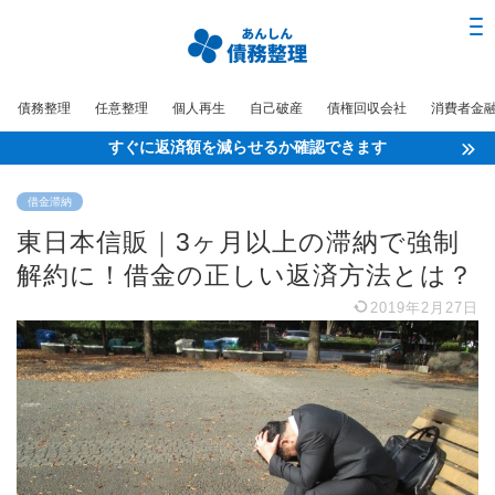
債務整理
任意整理
個人再生
自己破産
債権回収会社
消費者金
すぐに返済額を減らせるか確認できます
借金滞納
東日本信販｜3ヶ月以上の滞納で強制
解約に！借金の正しい返済方法とは？
2019年2月27日