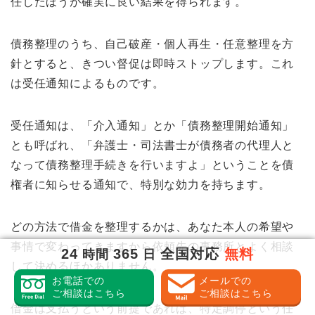
任したほうが確実に良い結果を得られます。
債務整理のうち、自己破産・個人再生・任意整理を方
針とすると、きつい督促は即時ストップします。これ
は受任通知によるものです。
受任通知は、「介入通知」とか「債務整理開始通知」
とも呼ばれ、「弁護士・司法書士が債務者の代理人と
なって債務整理手続きを行いますよ」ということを債
権者に知らせる通知で、特別な効力を持ちます。
どの方法で借金を整理するかは、あなた本人の希望や
事情で変わってきますから依頼先の事務所とよく相談
24
365
全国対応
無料
時間
日
して決めるほかありません。
お電話での
メールでの
ご相談はこちら
ご相談はこちら
借金は支払うという前提であれば、特定調停という任