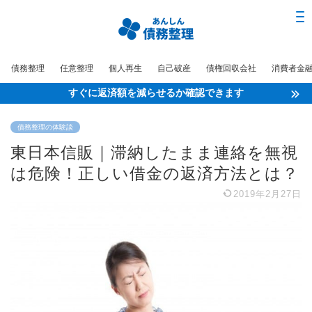
債務整理
任意整理
個人再生
自己破産
債権回収会社
消費者金
すぐに返済額を減らせるか確認できます
債務整理の体験談
東日本信販｜滞納したまま連絡を無視
は危険！正しい借金の返済方法とは？
2019年2月27日