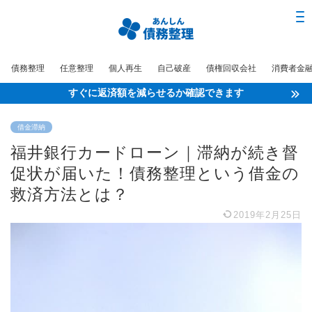
債務整理
任意整理
個人再生
自己破産
債権回収会社
消費者金
すぐに返済額を減らせるか確認できます
借金滞納
福井銀行カードローン｜滞納が続き督
促状が届いた！債務整理という借金の
救済方法とは？
2019年2月25日