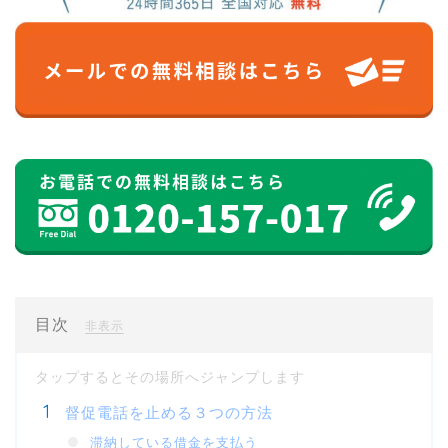
目次
[
]
非表示
督促電話を止める３つの方法
滞納している借金を支払う