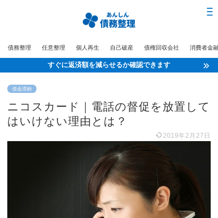
債務整理
任意整理
個人再生
自己破産
債権回収会社
消費者金
すぐに返済額を減らせるか確認できます
借金滞納
ニコスカード｜電話の督促を放置して
はいけない理由とは？
2019年2月27日