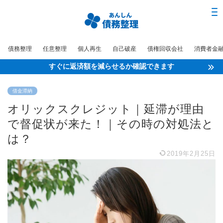
債務整理
任意整理
個人再生
自己破産
債権回収会社
消費者金
すぐに返済額を減らせるか確認できます
借金滞納
オリックスクレジット｜延滞が理由
で督促状が来た！｜その時の対処法と
は？
2019年2月25日