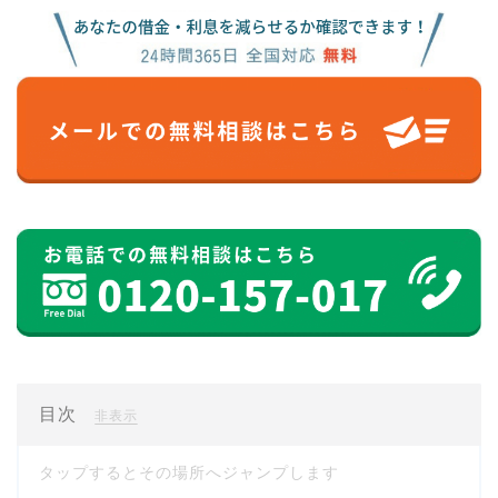
目次
[
]
非表示