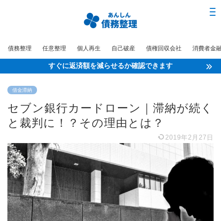
債務整理
任意整理
個人再生
自己破産
債権回収会社
消費者金
すぐに返済額を減らせるか確認できます
借金滞納
セブン銀行カードローン｜滞納が続く
と裁判に！？その理由とは？
2019年2月27日