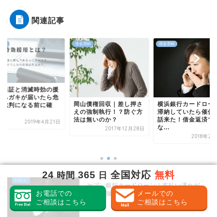
関連記事
滞納
借金滞納
借金滞納
山債権回収｜差し押さ
横浜銀行カードローン｜
の強制執行！？防ぐ方
滞納していたら催促の電
日本保証と消滅時効
は無いのか？
話来た！借金返済でき
用｜ハガキが届いた
な...
2017年12月28日
険！裁判になる前に
2018年2月24日
認...
2019年4
24
365
全国対応
無料
時間
日
セブン銀行カードローン｜支払い遅れが
お電話での
メールでの
続くと強制解約になる
ご相談はこちら
ご相談はこちら