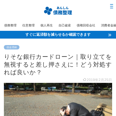
債務整理
任意整理
個人再生
自己破産
債権回収会社
消費者金
すぐに返済額を減らせるか確認できます
借金滞納
りそな銀行カードローン｜取り立てを
無視すると差し押さえに！どう対処す
れば良いか？
2019年2月25日