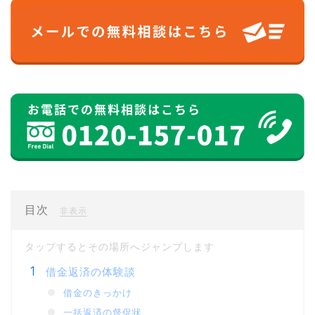
目次
[
]
非表示
借金返済の体験談
借金のきっかけ
一括返済の督促状