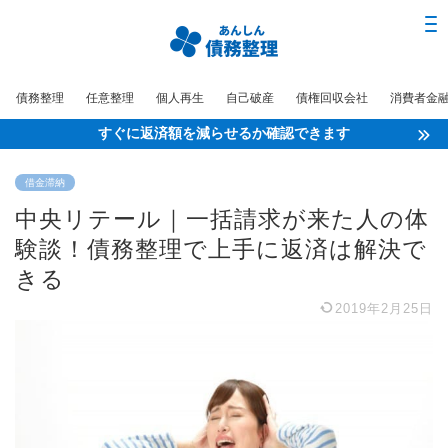
債務整理
任意整理
個人再生
自己破産
債権回収会社
消費者金
すぐに返済額を減らせるか確認できます
借金滞納
中央リテール｜一括請求が来た人の体
験談！債務整理で上手に返済は解決で
きる
2019年2月25日