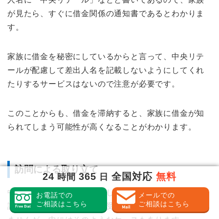
が見たら、すぐに借金関係の通知書であるとわかりま
す。
家族に借金を秘密にしているからと言って、中央リテ
ールが配慮して差出人名を記載しないようにしてくれ
たりするサービスはないので注意が必要です。
このことからも、借金を滞納すると、家族に借金が知
られてしまう可能性が高くなることがわかります。
訪問による取り立て
24
365
全国対応
無料
時間
日
中央リテールの借金を滞納した場合、自宅や勤務先に
お電話での
メールでの
ご相談はこちら
ご相談はこちら
訪問されて直接取り立てを受けることはほとんどあり