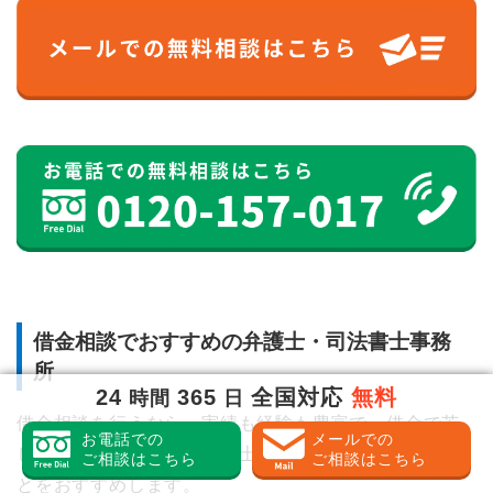
借金相談でおすすめの弁護士・司法書士事務
所
24
365
全国対応
無料
時間
日
借金相談を行うなら、実績も経験も豊富で、借金で苦
お電話での
メールでの
しむ人へ、理解がある弁護士・司法書士に依頼するこ
ご相談はこちら
ご相談はこちら
とをおすすめします。