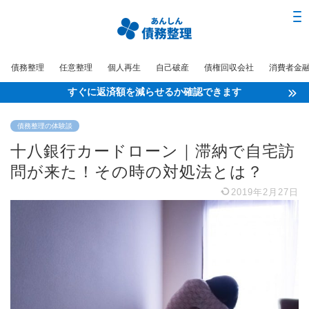
債務整理
任意整理
個人再生
自己破産
債権回収会社
消費者金
すぐに返済額を減らせるか確認できます
債務整理の体験談
十八銀行カードローン｜滞納で自宅訪
問が来た！その時の対処法とは？
2019年2月27日