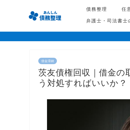
債務整理
任
弁護士・司法書士
借金滞納
茨友債権回収｜借金の
う対処すればいいか？