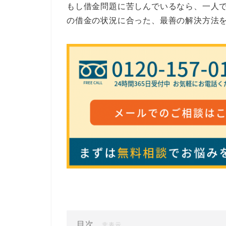
もし借金問題に苦しんでいるなら、一人
の借金の状況に合った、最善の解決方法
目次
[
]
非表示